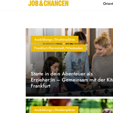
Orien
Home
Kontakt
Ausbildungs-/Studienplätze
Frankfurt/Darmstadt/Wiesbaden
Starte in dein Abenteuer als
Erzieher:in – Gemeinsam mit der Kit
Frankfurt
Ausbildungs-/Studienplätze