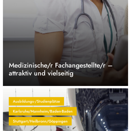
Medizinische/r Fachangestellte/r –
attraktiv und vielseitig
Ausbildungs-/Studienplätze
Karlsruhe/Mannheim/Baden-Baden
Stuttgart/Heilbronn/Göppingen