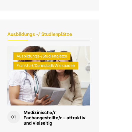
Ausbildungs -/ Studienplätze
Ausbildungs-/Studienplätze
Frankfurt/Darmstadt/Wiesbaden
Medizinische/r
01
Fachangestellte/r – attraktiv
und vielseitig