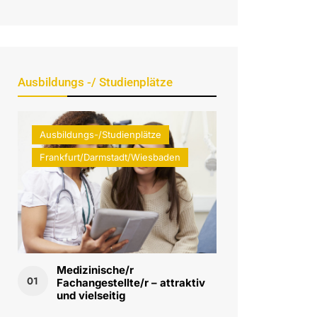
Ausbildungs -/ Studienplätze
Ausbildungs-/Studienplätze
Frankfurt/Darmstadt/Wiesbaden
Medizinische/r
01
Fachangestellte/r – attraktiv
und vielseitig