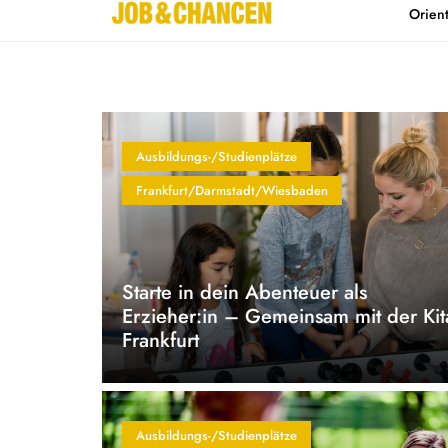
Orien
Home
Kontakt
Ausbildungs-/Studienplätze
Frankfurt/Darmstadt/Wiesbaden
Starte in dein Abenteuer als
Erzieher:in – Gemeinsam mit der Kit
Frankfurt
Ausbildungs-/Studienplätze