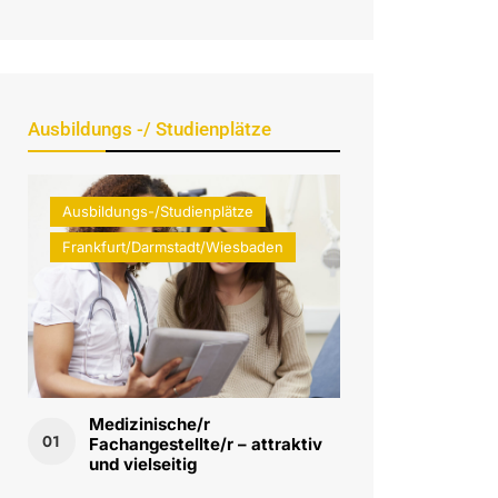
Ausbildungs -/ Studienplätze
Ausbildungs-/Studienplätze
Frankfurt/Darmstadt/Wiesbaden
Medizinische/r
01
Fachangestellte/r – attraktiv
und vielseitig