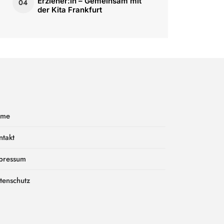
Erzieher:in – Gemeinsam mit
04
der Kita Frankfurt
ome
ntakt
pressum
tenschutz