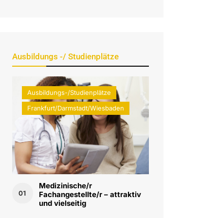
Ausbildungs -/ Studienplätze
Ausbildungs-/Studienplätze
Frankfurt/Darmstadt/Wiesbaden
Medizinische/r
01
Fachangestellte/r – attraktiv
und vielseitig