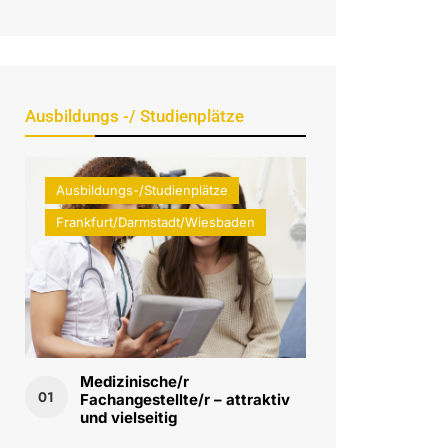
Ausbildungs -/ Studienplätze
Ausbildungs-/Studienplätze
Frankfurt/Darmstadt/Wiesbaden
Medizinische/r
01
Fachangestellte/r – attraktiv
und vielseitig