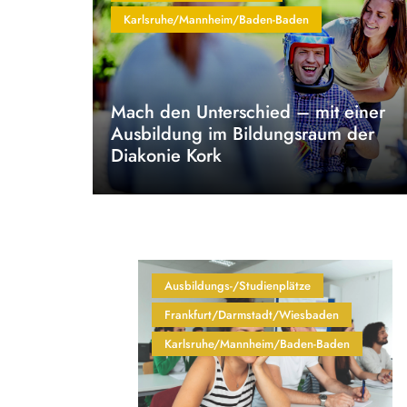
Karlsruhe/Mannheim/Baden-Baden
Mach den Unterschied – mit einer
Ausbildung im Bildungsraum der
Diakonie Kork
Ausbildungs-/Studienplätze
Frankfurt/Darmstadt/Wiesbaden
Karlsruhe/Mannheim/Baden-Baden