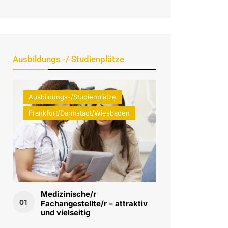
Ausbildungs -/ Studienplätze
Ausbildungs-/Studienplätze
Frankfurt/Darmstadt/Wiesbaden
Medizinische/r
01
Fachangestellte/r – attraktiv
und vielseitig