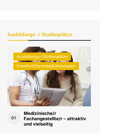
Ausbildungs -/ Studienplätze
Ausbildungs-/Studienplätze
Frankfurt/Darmstadt/Wiesbaden
Medizinische/r
01
Fachangestellte/r – attraktiv
und vielseitig