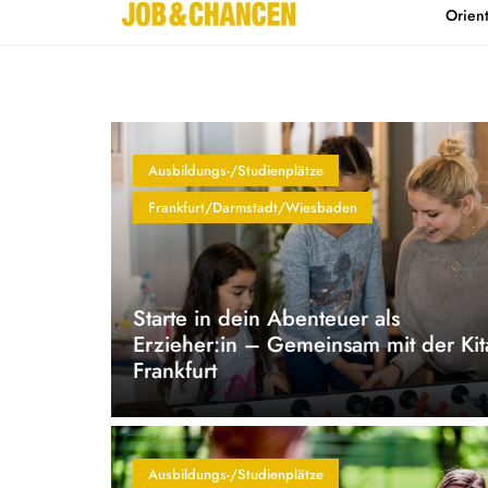
Orien
Home
Kontakt
Ausbildungs-/Studienplätze
Frankfurt/Darmstadt/Wiesbaden
Starte in dein Abenteuer als
Erzieher:in – Gemeinsam mit der Kit
Frankfurt
Ausbildungs-/Studienplätze