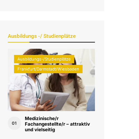
Ausbildungs -/ Studienplätze
Ausbildungs-/Studienplätze
Frankfurt/Darmstadt/Wiesbaden
Medizinische/r
01
Fachangestellte/r – attraktiv
und vielseitig