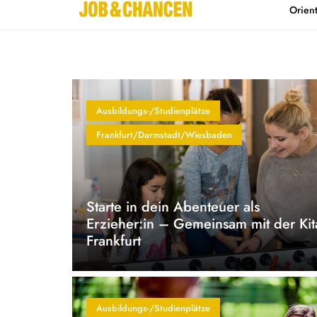
Orien
Home
Kontakt
Ausbildungs-/Studienplätze
Frankfurt/Darmstadt/Wiesbaden
Starte in dein Abenteuer als
Erzieher:in – Gemeinsam mit der Kit
Frankfurt
Ausbildungs-/Studienplätze