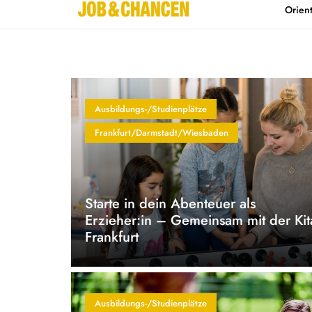
Orien
Home
Kontakt
Ausbildungs-/Studienplätze
Frankfurt/Darmstadt/Wiesbaden
Starte in dein Abenteuer als
Erzieher:in – Gemeinsam mit der Kit
Frankfurt
Ausbildungs-/Studienplätze