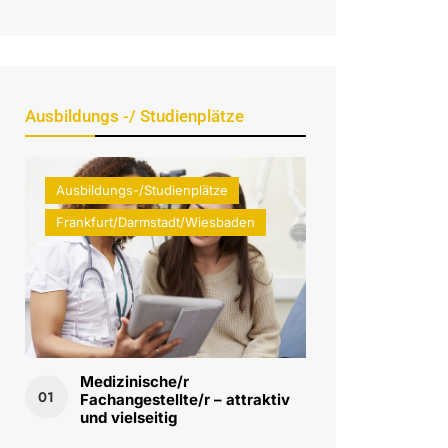
Ausbildungs -/ Studienplätze
Ausbildungs-/Studienplätze
Frankfurt/Darmstadt/Wiesbaden
Medizinische/r
01
Fachangestellte/r – attraktiv
und vielseitig