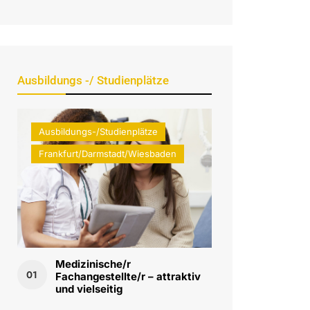
Ausbildungs -/ Studienplätze
Ausbildungs-/Studienplätze
Frankfurt/Darmstadt/Wiesbaden
Medizinische/r
01
Fachangestellte/r – attraktiv
und vielseitig