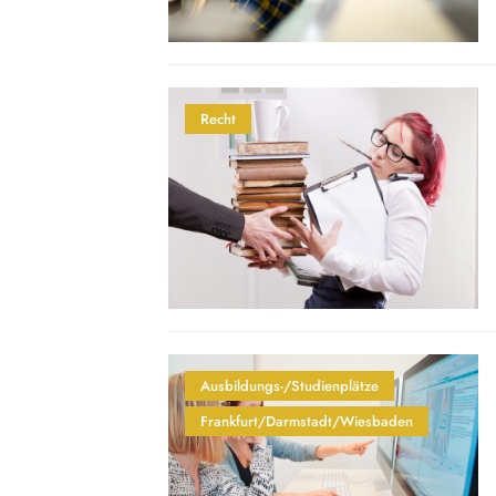
Recht
Ausbildungs-/Studienplätze
Frankfurt/Darmstadt/Wiesbaden