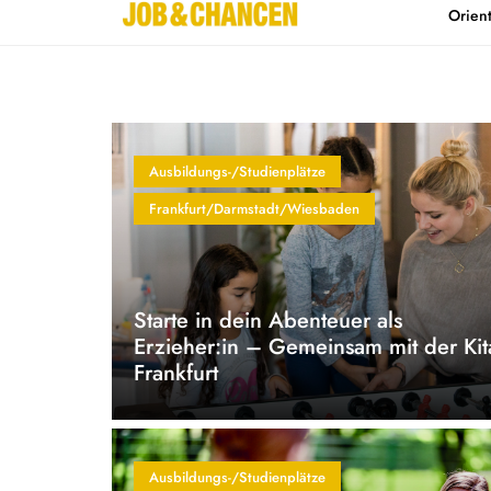
Orien
Home
Kontakt
Ausbildungs-/Studienplätze
Frankfurt/Darmstadt/Wiesbaden
Starte in dein Abenteuer als
Erzieher:in – Gemeinsam mit der Kit
Frankfurt
Ausbildungs-/Studienplätze